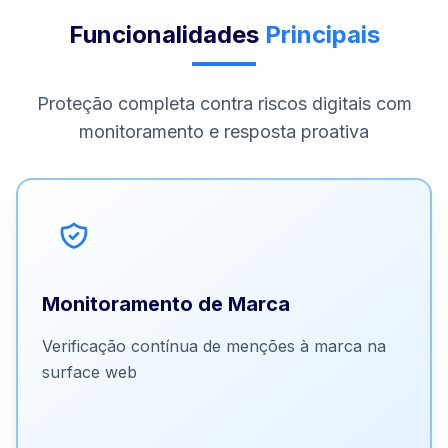
Funcionalidades
Principais
Proteção completa contra riscos digitais com
monitoramento e resposta proativa
Verificação contínua de menções à marca na surface
web: redes sociais, fóruns, marketplaces, sites de
reputação (Reclame Aqui), campanhas de marketing e
Monitoramento de Marca
influenciadores.
Verificação contínua de menções à marca na
Detecção de cybersquatting, typosquatting,
perfis falsos, phishing direcionado e uso
surface web
indevido da marca
Monitoramento proativo de campanhas e
influenciadores