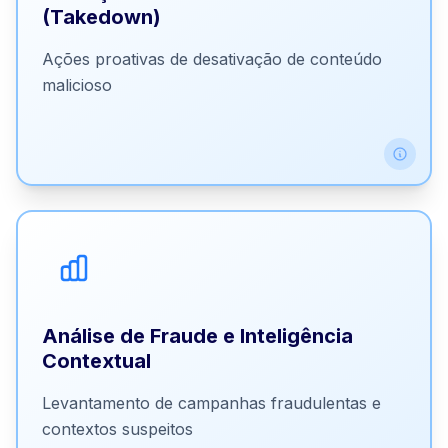
de DMCA.
(Takedown)
Bloqueio e notificação rápida de ameaças
Ações proativas de desativação de conteúdo
detectadas
malicioso
Redução do tempo de exposição ao risco com
ações coordenadas
Levantamento de campanhas fraudulentas ativas, e-
mails maliciosos, contextos suspeitos associados a
Análise de Fraude e Inteligência
marca/empresa.
Contextual
Insights enriquecidos com evidências e
contexto completo
Levantamento de campanhas fraudulentas e
Inteligência contextual para ações proativas de
contextos suspeitos
mitigação